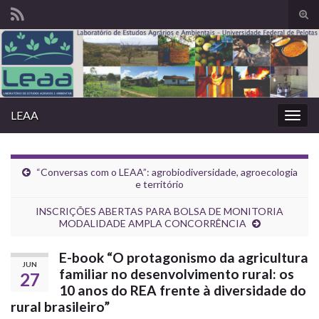
Alte
form
Search for:
de
pesq
LEAA
Alter
nave
“Conversas com o LEAA”: agrobiodiversidade, agroecologia
e território
INSCRIÇÕES ABERTAS PARA BOLSA DE MONITORIA
MODALIDADE AMPLA CONCORRÊNCIA
E-book “O protagonismo da agricultura
JUN
familiar no desenvolvimento rural: os
27
10 anos do REA frente à diversidade do
rural brasileiro”