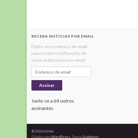
RECEBA NOTÍCIAS POR EMAIL
Digite seu endereço de email
para receber notificações de
novas publicações por email.
Endereço de email
Assinar
Junte-se a 64 outros
assinantes
© 2026 LEAA.
Criado com
WordPress
. Tema
Graphene
.