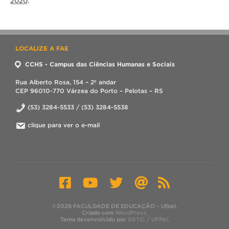
2020
.
LOCALIZE A FAE
CCHS - Campus das Ciências Humanas e Sociais
Rua Alberto Rosa, 154 – 2º andar
CEP 96010-770 Várzea do Porto – Pelotas – RS
(53) 3284-5533 / (53) 3284-5538
clique para ver o e-mail
©2026 FACULDADE DE EDUCAÇÃO – Ufpel.
Criado com
WordPress
.
Tema desenvolvido por
SGTIC / UFPel
.