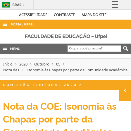
BRASIL
Simplifique!
ACESSIBILIDADE
CONTRASTE
MAPA DO SITE
Comunica BR
PORTAL UFPEL
Participe
ACESSO À INFORMAÇÃO
FACULDADE DE EDUCAÇÃO – Ufpel
Acesso à informação
AUDITORIA
MENU
Legislação
COBALTO
Canais
Início
2020
Outubro
05
CONCURSOS
Nota da COE: Isonomia às Chapas por parte da Comunidade Acadêmica
EDITAIS
INTERNACIONAL
COMISSÃO ELEITORAL 2020
>
OUVIDORIA
Nota da COE: Isonomia às
PORTARIAS
Chapas por parte da
TELEFONES