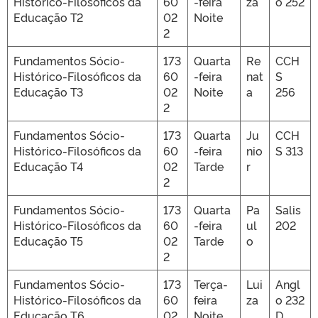
Histórico-Filosóficos da
60
-feira
za
o 252
Educação T2
02
Noite
2
Fundamentos Sócio-
173
Quarta
Re
CCH
Histórico-Filosóficos da
60
-feira
nat
S
Educação T3
02
Noite
a
256
2
Fundamentos Sócio-
173
Quarta
Ju
CCH
Histórico-Filosóficos da
60
-feira
nio
S 313
Educação T4
02
Tarde
r
2
Fundamentos Sócio-
173
Quarta
Pa
Salis
Histórico-Filosóficos da
60
-feira
ul
202
Educação T5
02
Tarde
o
2
Fundamentos Sócio-
173
Terça-
Lui
Angl
Histórico-Filosóficos da
60
feira
za
o 232
Educação T6
02
Noite
D