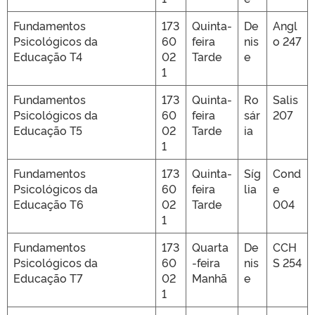
Fundamentos
173
Quinta-
De
Angl
Psicológicos da
60
feira
nis
o 247
Educação T4
02
Tarde
e
1
Fundamentos
173
Quinta-
Ro
Salis
Psicológicos da
60
feira
sár
207
Educação T5
02
Tarde
ia
1
Fundamentos
173
Quinta-
Síg
Cond
Psicológicos da
60
feira
lia
e
Educação T6
02
Tarde
004
1
Fundamentos
173
Quarta
De
CCH
Psicológicos da
60
-feira
nis
S 254
Educação T7
02
Manhã
e
1