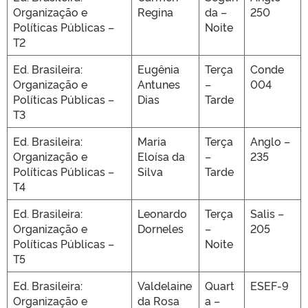
Organização e
Regina
da –
250
Políticas Públicas –
Noite
T2
Ed. Brasileira:
Eugênia
Terça
Conde
Organização e
Antunes
–
004
Políticas Públicas –
Dias
Tarde
T3
Ed. Brasileira:
Maria
Terça
Anglo –
Organização e
Eloísa da
–
235
Políticas Públicas –
Silva
Tarde
T4
Ed. Brasileira:
Leonardo
Terça
Salis –
Organização e
Dorneles
–
205
Políticas Públicas –
Noite
T5
Ed. Brasileira:
Valdelaine
Quart
ESEF-9
Organização e
da Rosa
a –