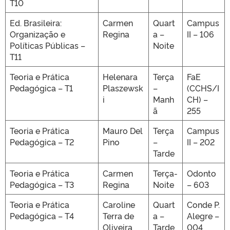
T10
Ed. Brasileira:
Carmen
Quart
Campus
Organização e
Regina
a –
II – 106
Políticas Públicas –
Noite
T11
Teoria e Prática
Helenara
Terça
FaE
Pedagógica – T1
Plaszewsk
–
(CCHS/I
i
Manh
CH) –
ã
255
Teoria e Prática
Mauro Del
Terça
Campus
Pedagógica – T2
Pino
–
II – 202
Tarde
Teoria e Prática
Carmen
Terça-
Odonto
Pedagógica – T3
Regina
Noite
– 603
Teoria e Prática
Caroline
Quart
Conde P.
Pedagógica – T4
Terra de
a –
Alegre –
Oliveira
Tarde
004