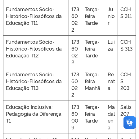
Fundamentos Sócio-
173
Terça-
Ju
CCH
Histórico-Filosóficos da
60
feira
nio
S 311
Educação T11
02
Tarde
r
2
Fundamentos Sócio-
173
Terça-
Lui
CCH
Histórico-Filosóficos da
60
feira
za
S 313
Educação T12
02
Tarde
2
Fundamentos Sócio-
173
Terça-
Re
CCH
Histórico-Filosóficos da
60
feira
nat
S
Educação T13
02
Manhã
a
203
2
Educação Inclusiva:
173
Terça-
Ma
Salis
Pedagogia da Diferença
60
feira
dal
207
T1
00
Tarde
en
9
a