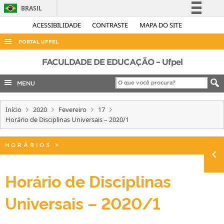
BRASIL
Simplifique!
ACESSIBILIDADE
CONTRASTE
MAPA DO SITE
Comunica BR
PORTAL UFPEL
Participe
ACESSO À INFORMAÇÃO
FACULDADE DE EDUCAÇÃO – Ufpel
Acesso à informação
AUDITORIA
MENU
Legislação
COBALTO
Canais
Início
2020
Fevereiro
17
CONCURSOS
Horário de Disciplinas Universais – 2020/1
EDITAIS
INTERNACIONAL
HORÁRIOS
>
OUVIDORIA
Horário de Disciplinas
PORTARIAS
Universais – 2020/1
TELEFONES