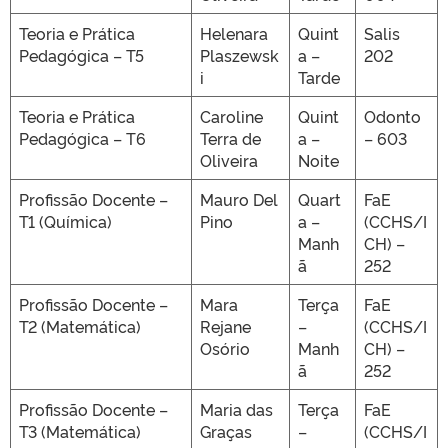
Teoria e Prática
Helenara
Quint
Salis
Pedagógica – T5
Plaszewsk
a –
202
i
Tarde
Teoria e Prática
Caroline
Quint
Odonto
Pedagógica – T6
Terra de
a –
– 603
Oliveira
Noite
Profissão Docente –
Mauro Del
Quart
FaE
T1 (Química)
Pino
a –
(CCHS/I
Manh
CH) –
ã
252
Profissão Docente –
Mara
Terça
FaE
T2 (Matemática)
Rejane
–
(CCHS/I
Osório
Manh
CH) –
ã
252
Profissão Docente –
Maria das
Terça
FaE
T3 (Matemática)
Graças
–
(CCHS/I