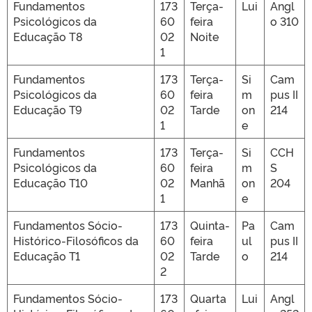
Fundamentos
173
Terça-
Lui
Angl
Psicológicos da
60
feira
o 310
Educação T8
02
Noite
1
Fundamentos
173
Terça-
Si
Cam
Psicológicos da
60
feira
m
pus II
Educação T9
02
Tarde
on
214
1
e
Fundamentos
173
Terça-
Si
CCH
Psicológicos da
60
feira
m
S
Educação T10
02
Manhã
on
204
1
e
Fundamentos Sócio-
173
Quinta-
Pa
Cam
Histórico-Filosóficos da
60
feira
ul
pus II
Educação T1
02
Tarde
o
214
2
Fundamentos Sócio-
173
Quarta
Lui
Angl