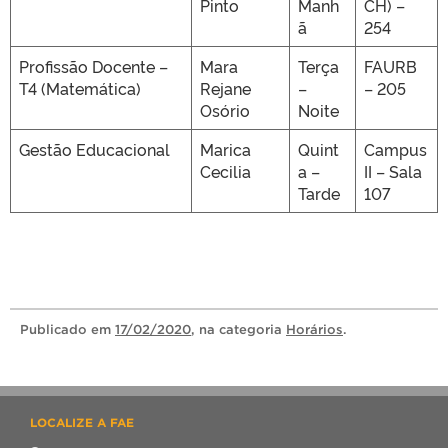
Pinto
Manh
CH) –
ã
254
Profissão Docente –
Mara
Terça
FAURB
T4 (Matemática)
Rejane
–
– 205
Osório
Noite
Gestão Educacional
Marica
Quint
Campus
Cecilia
a –
II – Sala
Tarde
107
Publicado
em
17/02/2020
, na categoria
Horários
.
LOCALIZE A FAE