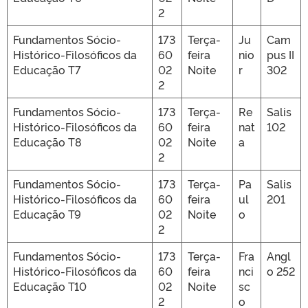
2
Fundamentos Sócio-
173
Terça-
Ju
Cam
Histórico-Filosóficos da
60
feira
nio
pus II
Educação T7
02
Noite
r
302
2
Fundamentos Sócio-
173
Terça-
Re
Salis
Histórico-Filosóficos da
60
feira
nat
102
Educação T8
02
Noite
a
2
Fundamentos Sócio-
173
Terça-
Pa
Salis
Histórico-Filosóficos da
60
feira
ul
201
Educação T9
02
Noite
o
2
Fundamentos Sócio-
173
Terça-
Fra
Angl
Histórico-Filosóficos da
60
feira
nci
o 252
Educação T10
02
Noite
sc
2
o