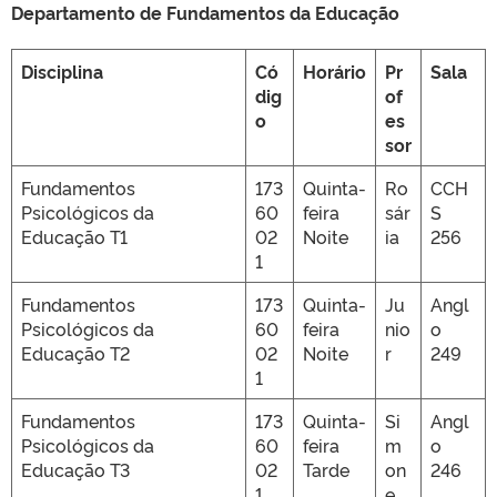
Departamento de Fundamentos da Educação
Disciplina
Có
Horário
Pr
Sala
dig
of
o
es
sor
Fundamentos
173
Quinta-
Ro
CCH
Psicológicos da
60
feira
sár
S
Educação T1
02
Noite
ia
256
1
Fundamentos
173
Quinta-
Ju
Angl
Psicológicos da
60
feira
nio
o
Educação T2
02
Noite
r
249
1
Fundamentos
173
Quinta-
Si
Angl
Psicológicos da
60
feira
m
o
Educação T3
02
Tarde
on
246
1
e