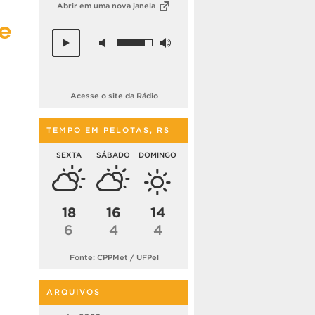
Abrir em uma nova janela
 e
Acesse o site da Rádio
TEMPO EM PELOTAS, RS
SEXTA
SÁBADO
DOMINGO
18
16
14
6
4
4
Fonte: CPPMet / UFPel
ARQUIVOS