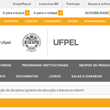
Simplifique!
Comunica BR
Participe
Acesso à infor
Ir para a busca
3
Ir para o rodapé
4
ACESSIBILIDADE
AUDITORIA
COBALTO
CONCURSOS
EDITAIS
INTERNACIONAL
Ufpel
CURSOS
PROGRAMAS INSTITUCIONAIS
GRUPOS DE PESQU
NTO
DOCUMENTOS
LIVROS
SALAS E HORÁRIOS
ção da disciplina optativa de educação e literatura infantil