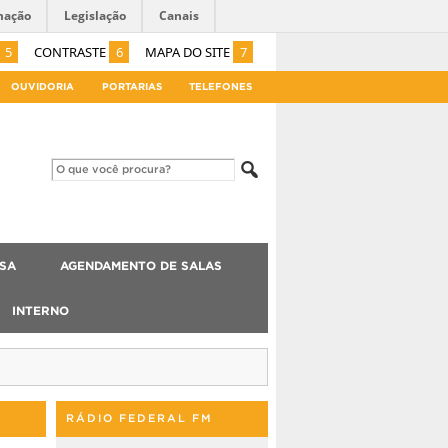
mação
Legislação
Canais
5
CONTRASTE
6
MAPA DO SITE
7
OUVIDORIA
PORTARIAS
TELEFONES
ISA
AGENDAMENTO DE SALAS
INTERNO
RÁDIO FEDERAL FM