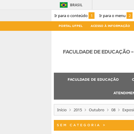
BRASIL
Ir para o conteúdo
1
Ir para o menu
2
PORTAL UFPEL
ACESSO À INFORMAÇÃO
FACULDADE DE EDUCAÇÃO – 
FACULDADE DE EDUCAÇÃO
ATENDIME
Início
2015
Outubro
08
Exposi
SEM CATEGORIA
>