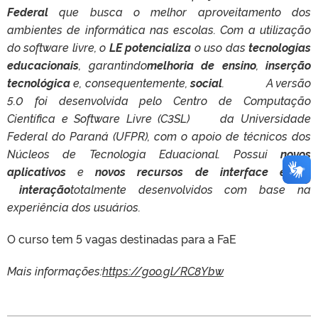
Federal
que busca o melhor aproveitamento dos
ambientes de informática nas escolas. Com a utilização
do software livre, o
LE potencializa
o uso das
tecnologias
educacionais
, garantindo
melhoria de ensino
,
inserção
tecnológica
e, consequentemente,
social
. A versão
5.0 foi desenvolvida pelo Centro de Computação
Científica e Software Livre (C3SL) da Universidade
Federal do Paraná (UFPR), com o apoio de técnicos dos
Núcleos de Tecnologia Eduacional. Possui
novos
aplicativos
e
novos recursos de interface e de
interação
totalmente desenvolvidos com base na
experiência dos usuários.
O curso tem 5 vagas destinadas para a FaE
Mais informações:
https://goo.gl/RC8Ybw