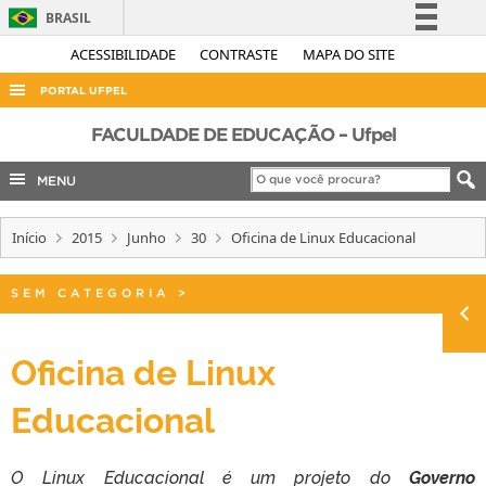
BRASIL
Simplifique!
ACESSIBILIDADE
CONTRASTE
MAPA DO SITE
Comunica BR
PORTAL UFPEL
Participe
ACESSO À INFORMAÇÃO
FACULDADE DE EDUCAÇÃO – Ufpel
Acesso à informação
AUDITORIA
MENU
Legislação
COBALTO
Canais
Início
2015
Junho
30
Oficina de Linux Educacional
CONCURSOS
EDITAIS
SEM CATEGORIA
>
INTERNACIONAL
OUVIDORIA
Oficina de Linux
PORTARIAS
Educacional
TELEFONES
O Linux Educacional é um projeto do
Governo