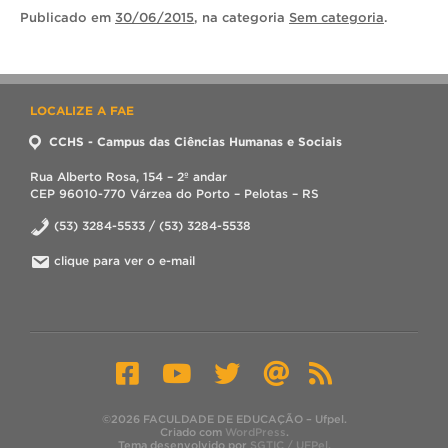
Publicado
em
30/06/2015
, na categoria
Sem categoria
.
LOCALIZE A FAE
CCHS - Campus das Ciências Humanas e Sociais
Rua Alberto Rosa, 154 – 2º andar
CEP 96010-770 Várzea do Porto – Pelotas – RS
(53) 3284-5533 / (53) 3284-5538
clique para ver o e-mail
©2026 FACULDADE DE EDUCAÇÃO – Ufpel.
Criado com
WordPress
.
Tema desenvolvido por
SGTIC / UFPel
.