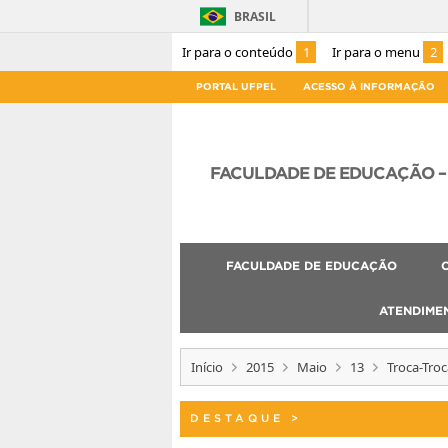
BRASIL
Ir para o conteúdo
1
Ir para o menu
2
PORTAL UFPEL
ACESSO À INFORMAÇÃO
FACULDADE DE EDUCAÇÃO – 
FACULDADE DE EDUCAÇÃO
ATENDIME
Início
2015
Maio
13
Troca-Troc
DESTAQUE
>