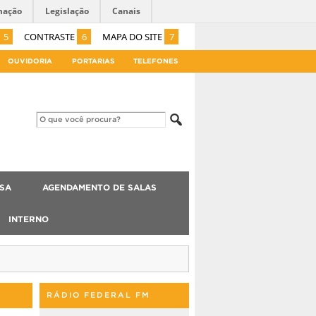
mação
Legislação
Canais
5
CONTRASTE
6
MAPA DO SITE
7
OUVIDORIA
PORTARIAS
TELEFONES
ISA
AGENDAMENTO DE SALAS
INTERNO
RÁDIO FEDERAL FM