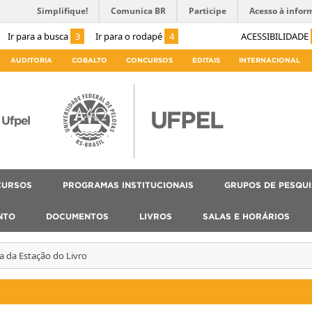
Simplifique!
Comunica BR
Participe
Acesso à infor
Ir para a busca
3
Ir para o rodapé
4
ACESSIBILIDADE
AUDITORIA
COBALTO
CONCURSOS
EDITAIS
INTERNACIONAL
Ufpel
CURSOS
PROGRAMAS INSTITUCIONAIS
GRUPOS DE PESQU
NTO
DOCUMENTOS
LIVROS
SALAS E HORÁRIOS
a da Estação do Livro