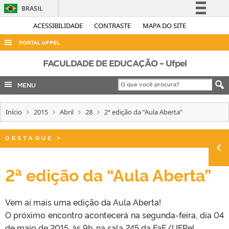
BRASIL
Simplifique!
ACESSIBILIDADE
CONTRASTE
MAPA DO SITE
Comunica BR
PORTAL UFPEL
Participe
ACESSO À INFORMAÇÃO
FACULDADE DE EDUCAÇÃO – Ufpel
Acesso à informação
AUDITORIA
MENU
Legislação
COBALTO
Canais
Início
2015
Abril
28
2ª edição da “Aula Aberta”
CONCURSOS
EDITAIS
DESTAQUE
>
INTERNACIONAL
OUVIDORIA
2ª edição da “Aula Aberta”
PORTARIAS
Vem aí mais uma edição da Aula Aberta!
TELEFONES
O próximo encontro acontecerá na segunda-feira, dia 04
de maio de 2015, às 9h, na sala 245 da FaE/UFPel.