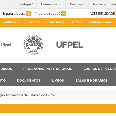
Simplifique!
Comunica BR
Participe
Acesso à infor
Ir para a busca
3
Ir para o rodapé
4
ACESSIBILIDADE
AUDITORIA
COBALTO
CONCURSOS
EDITAIS
INTERNACIONAL
Ufpel
CURSOS
PROGRAMAS INSTITUCIONAIS
GRUPOS DE PESQU
NTO
DOCUMENTOS
LIVROS
SALAS E HORÁRIOS
ição Troca-Troca da Estação do Livro