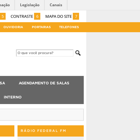
mação
Legislação
Canais
5
CONTRASTE
6
MAPA DO SITE
7
OUVIDORIA
PORTARIAS
TELEFONES
ISA
AGENDAMENTO DE SALAS
INTERNO
RÁDIO FEDERAL FM