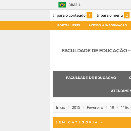
BRASIL
Ir para o conteúdo
1
Ir para o menu
2
PORTAL UFPEL
ACESSO À INFORMAÇÃO
FACULDADE DE EDUCAÇÃO – 
FACULDADE DE EDUCAÇÃO
ATENDIME
Início
2015
Fevereiro
19
1ª Ed
SEM CATEGORIA
>