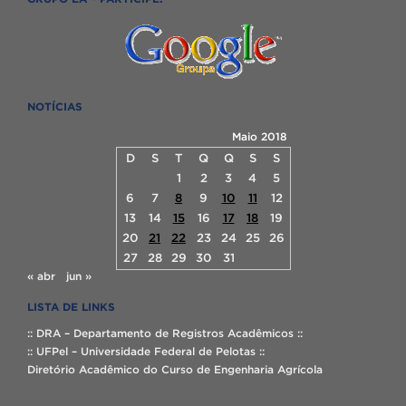
NOTÍCIAS
Maio 2018
D
S
T
Q
Q
S
S
1
2
3
4
5
6
7
8
9
10
11
12
13
14
15
16
17
18
19
20
21
22
23
24
25
26
27
28
29
30
31
« abr
jun »
LISTA DE LINKS
:: DRA – Departamento de Registros Acadêmicos ::
:: UFPel – Universidade Federal de Pelotas ::
Diretório Acadêmico do Curso de Engenharia Agrícola