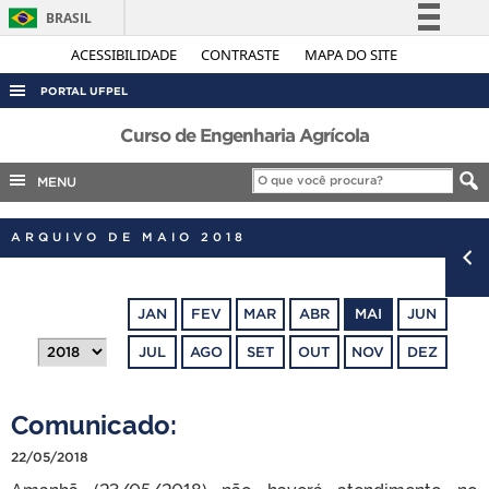
BRASIL
Simplifique!
ACESSIBILIDADE
CONTRASTE
MAPA DO SITE
Comunica BR
PORTAL UFPEL
Participe
ACESSO À INFORMAÇÃO
Curso de Engenharia Agrícola
Acesso à informação
AUDITORIA
MENU
Legislação
COBALTO
Canais
ARQUIVO DE MAIO 2018
CONCURSOS
EDITAIS
JAN
FEV
MAR
ABR
MAI
JUN
INTERNACIONAL
JUL
AGO
SET
OUT
NOV
DEZ
OUVIDORIA
PORTARIAS
Comunicado:
TELEFONES
22/05/2018
Amanhã (23/05/2018) não haverá atendimento no