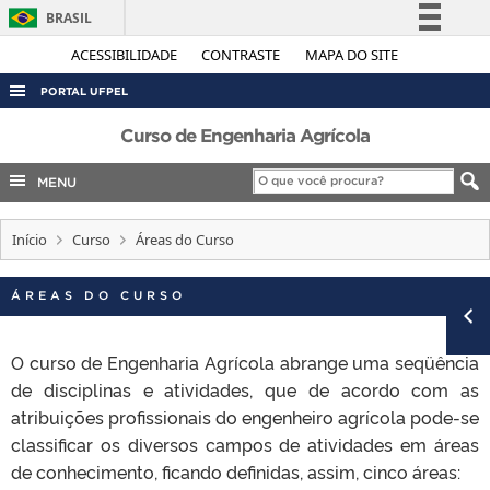
BRASIL
Simplifique!
ACESSIBILIDADE
CONTRASTE
MAPA DO SITE
Comunica BR
PORTAL UFPEL
Participe
ACESSO À INFORMAÇÃO
Curso de Engenharia Agrícola
Acesso à informação
AUDITORIA
MENU
Legislação
COBALTO
Canais
Início
Curso
Áreas do Curso
CONCURSOS
EDITAIS
ÁREAS DO CURSO
INTERNACIONAL
OUVIDORIA
O curso de Engenharia Agrícola abrange uma seqüência
de disciplinas e atividades, que de acordo com as
PORTARIAS
atribuições profissionais do engenheiro agrícola pode-se
TELEFONES
classificar os diversos campos de atividades em áreas
de conhecimento, ficando definidas, assim, cinco áreas: