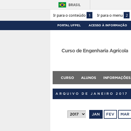
BRASIL
Ir para o conteúdo
1
Ir para o menu
2
PORTAL UFPEL
ACESSO À INFORMAÇÃO
Curso de Engenharia Agrícola
CURSO
ALUNOS
INFORMAÇÕES
ARQUIVO DE JANEIRO 2017
JAN
FEV
MAR