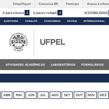
Simplifique!
Comunica BR
Participe
Acesso à infor
Ir para a busca
3
Ir para o rodapé
4
ACESSIBILIDADE
AUDITORIA
COBALTO
CONCURSOS
EDITAIS
INTERNACIONAL
ATIVIDADES ACADÊMICAS
LABORATÓRIOS
FORMULÁRIOS
ABR
MAI
JUN
JUL
AGO
SET
OUT
NOV
DEZ