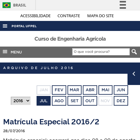
BRASIL
Simplifique!
ACESSIBILIDADE
CONTRASTE
MAPA DO SITE
Comunica BR
PORTAL UFPEL
Participe
ACESSO À INFORMAÇÃO
Curso de Engenharia Agrícola
Acesso à informação
AUDITORIA
MENU
Legislação
COBALTO
Canais
ARQUIVO DE JULHO 2016
CONCURSOS
EDITAIS
JAN
FEV
MAR
ABR
MAI
JUN
INTERNACIONAL
JUL
AGO
SET
OUT
NOV
DEZ
OUVIDORIA
PORTARIAS
Matrícula Especial 2016/2
TELEFONES
28/07/2016
Matrícula especial: ocorrerá nos dias 08 e 09 de agosto,