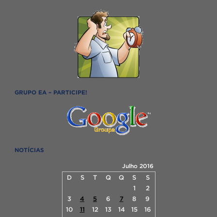
GRUPO EA – PARTICIPE!
NOTÍCIAS
Julho 2016
D
S
T
Q
Q
S
S
1
2
3
4
5
6
7
8
9
10
11
12
13
14
15
16