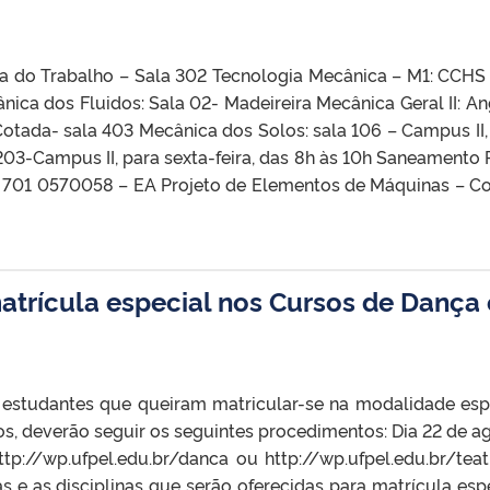
iça do Trabalho – Sala 302 Tecnologia Mecânica – M1: CCHS
nica dos Fluidos: Sala 02- Madeireira Mecânica Geral II: An
Cotada- sala 403 Mecânica dos Solos: sala 106 – Campus II,
 203-Campus II, para sexta-feira, das 8h às 10h Saneamento 
la 701 0570058 – EA Projeto de Elementos de Máquinas – C
trícula especial nos Cursos de Dança 
s estudantes que queiram matricular-se na modalidade esp
s, deverão seguir os seguintes procedimentos: Dia 22 de a
tp://wp.ufpel.edu.br/danca ou http://wp.ufpel.edu.br/teat
as e as disciplinas que serão oferecidas para matrícula espe