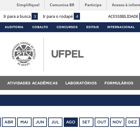
Simplifique!
Comunica BR
Participe
Acesso à infor
Ir para a busca
3
Ir para o rodapé
4
ACESSIBILIDADE
AUDITORIA
COBALTO
CONCURSOS
EDITAIS
INTERNACIONAL
ATIVIDADES ACADÊMICAS
LABORATÓRIOS
FORMULÁRIOS
ABR
MAI
JUN
JUL
AGO
SET
OUT
NOV
DEZ