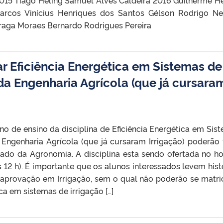
015 Tiago Heling Samuel Alves Caldeira 2016 Guilherme H
arcos Vinícius Henriques dos Santos Gélson Rodrigo Ne
raga Moraes Bernardo Rodrigues Pereira
r Eficiência Energética em Sistemas de
da Engenharia Agrícola (que já cursara
no de ensino da disciplina de Eficiência Energética em Sis
 Engenharia Agrícola (que já cursaram Irrigação) poderão 
ado da Agronomia. A disciplina esta sendo ofertada no ho
as 12 h). É importante que os alunos interessados levem hist
 aprovação em Irrigação, sem o qual não poderão se matric
ca em sistemas de irrigação […]