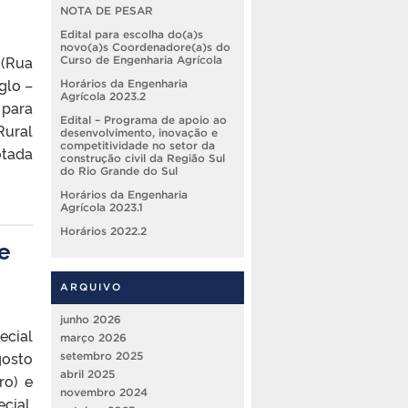
NOTA DE PESAR
Edital para escolha do(a)s
novo(a)s Coordenadore(a)s do
 (Rua
Curso de Engenharia Agrícola
glo –
Horários da Engenharia
Agrícola 2023.2
 para
Edital – Programa de apoio ao
Rural
desenvolvimento, inovação e
competitividade no setor da
otada
construção civil da Região Sul
do Rio Grande do Sul
Horários da Engenharia
Agrícola 2023.1
Horários 2022.2
e
ARQUIVO
junho 2026
ecial
março 2026
gosto
setembro 2025
abril 2025
ro) e
novembro 2024
cial.