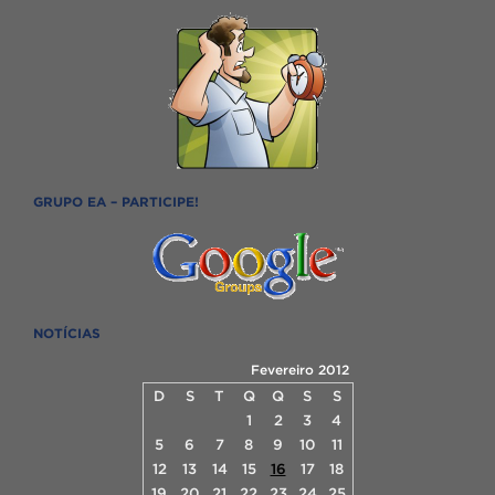
GRUPO EA – PARTICIPE!
NOTÍCIAS
Fevereiro 2012
D
S
T
Q
Q
S
S
1
2
3
4
5
6
7
8
9
10
11
12
13
14
15
16
17
18
19
20
21
22
23
24
25