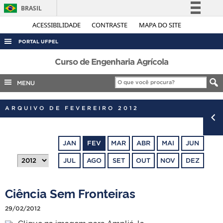
BRASIL
Simplifique!
ACESSIBILIDADE
CONTRASTE
MAPA DO SITE
Comunica BR
PORTAL UFPEL
Participe
ACESSO À INFORMAÇÃO
Curso de Engenharia Agrícola
Acesso à informação
AUDITORIA
MENU
Legislação
COBALTO
Canais
ARQUIVO DE FEVEREIRO 2012
CONCURSOS
EDITAIS
JAN
FEV
MAR
ABR
MAI
JUN
INTERNACIONAL
JUL
AGO
SET
OUT
NOV
DEZ
OUVIDORIA
PORTARIAS
Ciência Sem Fronteiras
TELEFONES
29/02/2012
Clique na imagem para Ampliá-la.