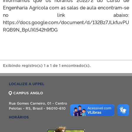
Engenharia Agrícola com as salas de aula encontram-se
no link abaixo:
https://docs.google.com/document/d/132Bz7JLkfuvPU
RQB9N_BpUXl542h9fDG
Exibindo registro(s) 1 a 1 de 1 encontrado(s).
LOCALIZE A UFPEL
CAMPUS ANGLO
Rua Gomes Carneiro, 01 - Centro
Pelotas - RS, Brasil - 96010-610
HORÁRIOS