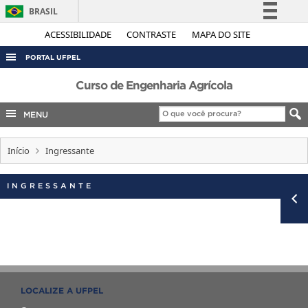
BRASIL
Simplifique!
ACESSIBILIDADE
CONTRASTE
MAPA DO SITE
Comunica BR
PORTAL UFPEL
Participe
ACESSO À INFORMAÇÃO
Curso de Engenharia Agrícola
Acesso à informação
AUDITORIA
MENU
Legislação
COBALTO
Canais
Início
Ingressante
CONCURSOS
EDITAIS
INGRESSANTE
INTERNACIONAL
OUVIDORIA
PORTARIAS
TELEFONES
LOCALIZE A UFPEL