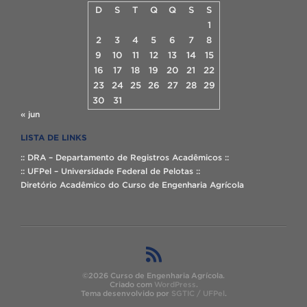
D
S
T
Q
Q
S
S
1
2
3
4
5
6
7
8
9
10
11
12
13
14
15
16
17
18
19
20
21
22
23
24
25
26
27
28
29
30
31
« jun
LISTA DE LINKS
:: DRA – Departamento de Registros Acadêmicos ::
:: UFPel – Universidade Federal de Pelotas ::
Diretório Acadêmico do Curso de Engenharia Agrícola
©2026 Curso de Engenharia Agrícola.
Criado com
WordPress
.
Tema desenvolvido por
SGTIC / UFPel
.