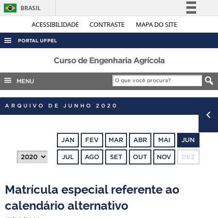
BRASIL
Simplifique!
ACESSIBILIDADE
CONTRASTE
MAPA DO SITE
Comunica BR
PORTAL UFPEL
Participe
ACESSO À INFORMAÇÃO
Curso de Engenharia Agrícola
Acesso à informação
AUDITORIA
MENU
Legislação
COBALTO
Canais
ARQUIVO DE JUNHO 2020
CONCURSOS
EDITAIS
JAN
FEV
MAR
ABR
MAI
JUN
INTERNACIONAL
JUL
AGO
SET
OUT
NOV
DEZ
OUVIDORIA
PORTARIAS
Matrícula especial referente ao
TELEFONES
calendário alternativo