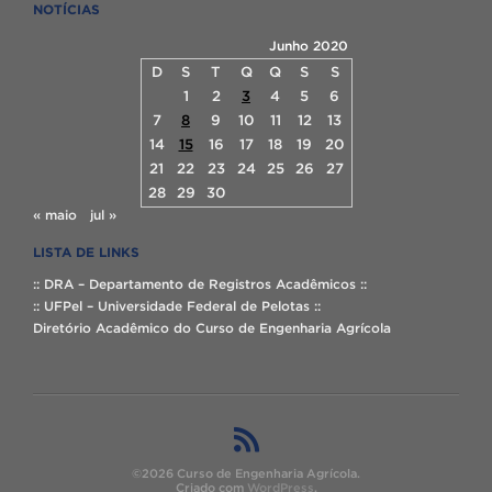
NOTÍCIAS
Junho 2020
D
S
T
Q
Q
S
S
1
2
3
4
5
6
7
8
9
10
11
12
13
14
15
16
17
18
19
20
21
22
23
24
25
26
27
28
29
30
« maio
jul »
LISTA DE LINKS
:: DRA – Departamento de Registros Acadêmicos ::
:: UFPel – Universidade Federal de Pelotas ::
Diretório Acadêmico do Curso de Engenharia Agrícola
©2026 Curso de Engenharia Agrícola.
Criado com
WordPress
.