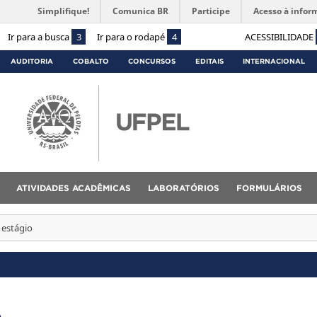
Simplifique!
Comunica BR
Participe
Acesso à infor
Ir para a busca
3
Ir para o rodapé
4
ACESSIBILIDADE
AUDITORIA
COBALTO
CONCURSOS
EDITAIS
INTERNACIONAL
ATIVIDADES ACADÊMICAS
LABORATÓRIOS
FORMULÁRIOS
 estágio
o