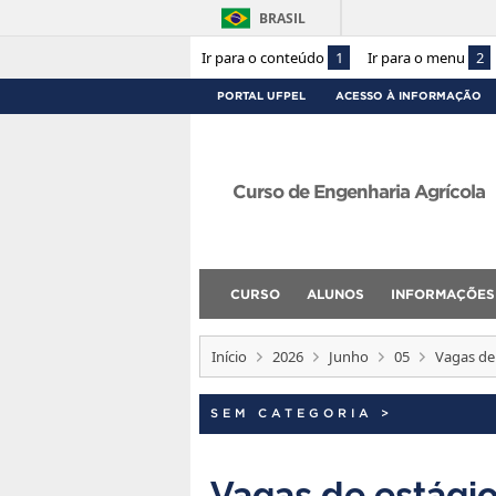
BRASIL
Ir para o conteúdo
1
Ir para o menu
2
PORTAL UFPEL
ACESSO À INFORMAÇÃO
Curso de Engenharia Agrícola
CURSO
ALUNOS
INFORMAÇÕES
Início
2026
Junho
05
Vagas de
SEM CATEGORIA
>
Vagas de estági