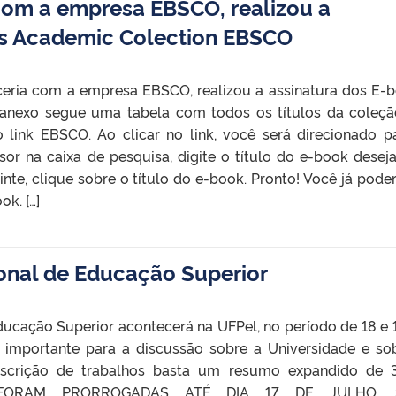
com a empresa EBSCO, realizou a
ks Academic Colection EBSCO
eria com a empresa EBSCO, realizou a assinatura dos E-
nexo segue uma tabela com todos os títulos da coleçã
link EBSCO. Ao clicar no link, você será direcionado p
or na caixa de pesquisa, digite o título do e-book desej
nte, clique sobre o título do e-book. Pronto! Você já poder
k. […]
ional de Educação Superior
ducação Superior acontecerá na UFPel, no período de 18 e 
importante para a discussão sobre a Universidade e so
 inscrição de trabalhos basta um resumo expandido de
S FORAM PRORROGADAS ATÉ DIA 17 DE JULHO. S