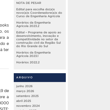
NOTA DE PESAR
Edital para escolha do(a)s
novo(a)s Coordenadore(a)s do
Curso de Engenharia Agrícola
Horários da Engenharia
books
Agrícola 2023.2
o, os
Edital – Programa de apoio ao
desenvolvimento, inovação e
ara a
competitividade no setor da
ado e
construção civil da Região Sul
do Rio Grande do Sul
á ter
Horários da Engenharia
Agrícola 2023.1
Horários 2022.2
ARQUIVO
junho 2026
19 de
março 2026
bre a
setembro 2025
abril 2025
 3000
novembro 2024
ITE: