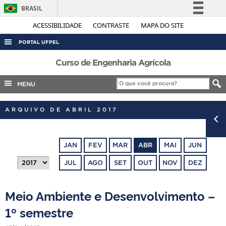
BRASIL
Simplifique!
ACESSIBILIDADE
CONTRASTE
MAPA DO SITE
Comunica BR
PORTAL UFPEL
Participe
ACESSO À INFORMAÇÃO
Curso de Engenharia Agrícola
Acesso à informação
AUDITORIA
MENU
Legislação
COBALTO
Canais
ARQUIVO DE ABRIL 2017
CONCURSOS
EDITAIS
JAN
FEV
MAR
ABR
MAI
JUN
INTERNACIONAL
JUL
AGO
SET
OUT
NOV
DEZ
OUVIDORIA
PORTARIAS
Meio Ambiente e Desenvolvimento –
TELEFONES
1º semestre