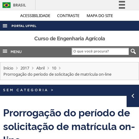
BRASIL
Simplifique!
ACESSIBILIDADE
CONTRASTE
MAPA DO SITE
Comunica BR
PORTAL UFPEL
Participe
ACESSO À INFORMAÇÃO
Curso de Engenharia Agrícola
Acesso à informação
AUDITORIA
MENU
Legislação
COBALTO
Canais
Início
2017
Abril
10
CONCURSOS
Prorrogação do período de solicitação de matrícula on-line
EDITAIS
INTERNACIONAL
SEM CATEGORIA
>
OUVIDORIA
Prorrogação do período de
PORTARIAS
solicitação de matrícula on-
TELEFONES