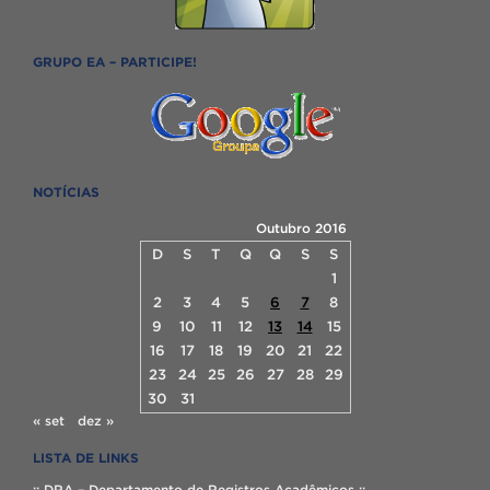
GRUPO EA – PARTICIPE!
NOTÍCIAS
Outubro 2016
D
S
T
Q
Q
S
S
1
2
3
4
5
6
7
8
9
10
11
12
13
14
15
16
17
18
19
20
21
22
23
24
25
26
27
28
29
30
31
« set
dez »
LISTA DE LINKS
:: DRA – Departamento de Registros Acadêmicos ::