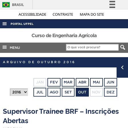
BRASIL
Simplifique!
ACESSIBILIDADE
CONTRASTE
MAPA DO SITE
Comunica BR
PORTAL UFPEL
Participe
ACESSO À INFORMAÇÃO
Curso de Engenharia Agrícola
Acesso à informação
AUDITORIA
MENU
Legislação
COBALTO
Canais
ARQUIVO DE OUTUBRO 2016
CONCURSOS
EDITAIS
JAN
FEV
MAR
ABR
MAI
JUN
INTERNACIONAL
JUL
AGO
SET
OUT
NOV
DEZ
OUVIDORIA
PORTARIAS
Supervisor Trainee BRF – Inscrições
TELEFONES
Abertas