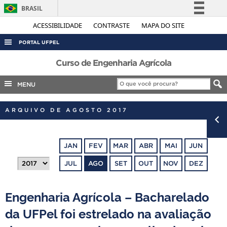
BRASIL
Simplifique!
ACESSIBILIDADE
CONTRASTE
MAPA DO SITE
Comunica BR
PORTAL UFPEL
Participe
ACESSO À INFORMAÇÃO
Curso de Engenharia Agrícola
Acesso à informação
AUDITORIA
MENU
Legislação
COBALTO
Canais
ARQUIVO DE AGOSTO 2017
CONCURSOS
EDITAIS
JAN
FEV
MAR
ABR
MAI
JUN
INTERNACIONAL
JUL
AGO
SET
OUT
NOV
DEZ
OUVIDORIA
PORTARIAS
Engenharia Agrícola – Bacharelado
TELEFONES
da UFPel foi estrelado na avaliação