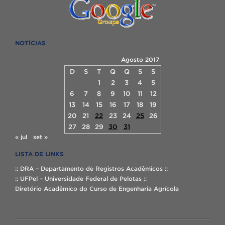
NOTÍCIAS
Agosto 2017
D
S
T
Q
Q
S
S
1
2
3
4
5
6
7
8
9
10
11
12
13
14
15
16
17
18
19
20
21
22
23
24
25
26
27
28
29
30
31
« jul
set »
LISTA DE LINKS
:: DRA – Departamento de Registros Acadêmicos ::
:: UFPel – Universidade Federal de Pelotas ::
Diretório Acadêmico do Curso de Engenharia Agrícola