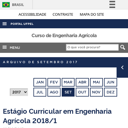
BRASIL
Simplifique!
ACESSIBILIDADE
CONTRASTE
MAPA DO SITE
Comunica BR
PORTAL UFPEL
Participe
ACESSO À INFORMAÇÃO
Curso de Engenharia Agrícola
Acesso à informação
AUDITORIA
MENU
Legislação
COBALTO
Canais
ARQUIVO DE SETEMBRO 2017
CONCURSOS
EDITAIS
JAN
FEV
MAR
ABR
MAI
JUN
INTERNACIONAL
JUL
AGO
SET
OUT
NOV
DEZ
OUVIDORIA
PORTARIAS
Estágio Curricular em Engenharia
TELEFONES
Agrícola 2018/1