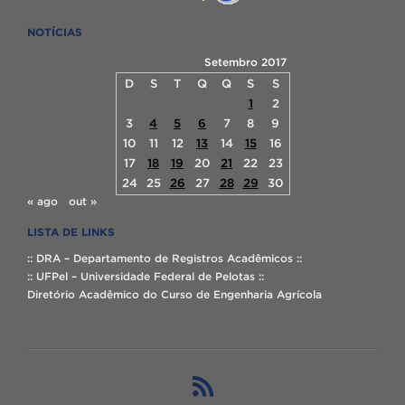
NOTÍCIAS
Setembro 2017
D
S
T
Q
Q
S
S
1
2
3
4
5
6
7
8
9
10
11
12
13
14
15
16
17
18
19
20
21
22
23
24
25
26
27
28
29
30
« ago
out »
LISTA DE LINKS
:: DRA – Departamento de Registros Acadêmicos ::
:: UFPel – Universidade Federal de Pelotas ::
Diretório Acadêmico do Curso de Engenharia Agrícola