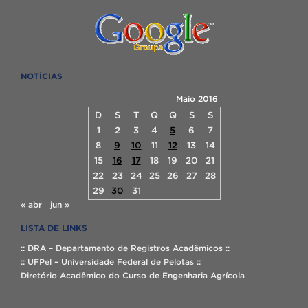
NOTÍCIAS
Maio 2016
D
S
T
Q
Q
S
S
1
2
3
4
5
6
7
8
9
10
11
12
13
14
15
16
17
18
19
20
21
22
23
24
25
26
27
28
29
30
31
« abr
jun »
LISTA DE LINKS
:: DRA – Departamento de Registros Acadêmicos ::
:: UFPel – Universidade Federal de Pelotas ::
Diretório Acadêmico do Curso de Engenharia Agrícola