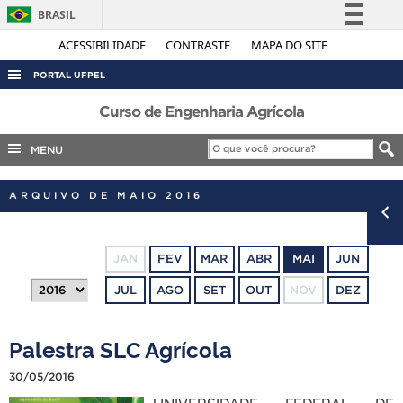
BRASIL
Simplifique!
ACESSIBILIDADE
CONTRASTE
MAPA DO SITE
Comunica BR
PORTAL UFPEL
Participe
ACESSO À INFORMAÇÃO
Curso de Engenharia Agrícola
Acesso à informação
AUDITORIA
MENU
Legislação
COBALTO
Canais
ARQUIVO DE MAIO 2016
CONCURSOS
EDITAIS
JAN
FEV
MAR
ABR
MAI
JUN
INTERNACIONAL
JUL
AGO
SET
OUT
NOV
DEZ
OUVIDORIA
PORTARIAS
Palestra SLC Agrícola
TELEFONES
30/05/2016
UNIVERSIDADE FEDERAL DE