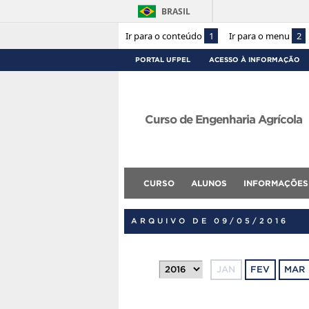
BRASIL
Ir para o conteúdo
1
Ir para o menu
2
PORTAL UFPEL
ACESSO À INFORMAÇÃO
Curso de Engenharia Agrícola
CURSO
ALUNOS
INFORMAÇÕES
ARQUIVO DE 09/05/2016
JAN
FEV
MAR