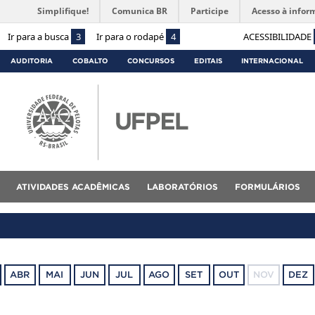
Simplifique!
Comunica BR
Participe
Acesso à infor
Ir para a busca
3
Ir para o rodapé
4
ACESSIBILIDADE
AUDITORIA
COBALTO
CONCURSOS
EDITAIS
INTERNACIONAL
ATIVIDADES ACADÊMICAS
LABORATÓRIOS
FORMULÁRIOS
ABR
MAI
JUN
JUL
AGO
SET
OUT
NOV
DEZ