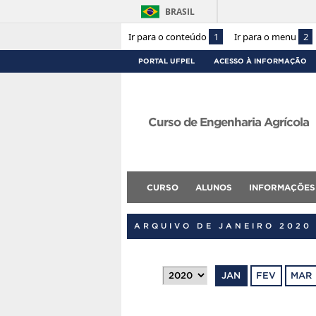
BRASIL
Ir para o conteúdo
1
Ir para o menu
2
PORTAL UFPEL
ACESSO À INFORMAÇÃO
Curso de Engenharia Agrícola
CURSO
ALUNOS
INFORMAÇÕES
ARQUIVO DE JANEIRO 2020
JAN
FEV
MAR