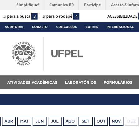
Simplifique!
Comunica BR
Participe
Acesso à infor
Ir para a busca
3
Ir para o rodapé
4
ACESSIBILIDADE
AUDITORIA
COBALTO
CONCURSOS
EDITAIS
INTERNACIONAL
ATIVIDADES ACADÊMICAS
LABORATÓRIOS
FORMULÁRIOS
ABR
MAI
JUN
JUL
AGO
SET
OUT
NOV
DEZ