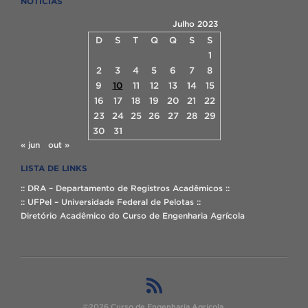
NOTÍCIAS
Julho 2023
D
S
T
Q
Q
S
S
1
2
3
4
5
6
7
8
9
10
11
12
13
14
15
16
17
18
19
20
21
22
23
24
25
26
27
28
29
30
31
« jun
out »
LISTA DE LINKS
:: DRA – Departamento de Registros Acadêmicos ::
:: UFPel – Universidade Federal de Pelotas ::
Diretório Acadêmico do Curso de Engenharia Agrícola
©2026 Curso de Engenharia Agrícola.