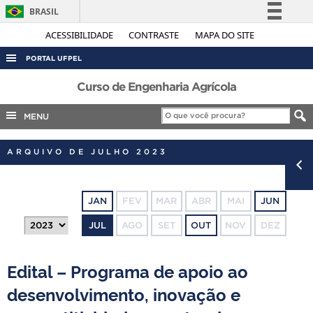
BRASIL
Simplifique!
ACESSIBILIDADE
CONTRASTE
MAPA DO SITE
Comunica BR
PORTAL UFPEL
Participe
ACESSO À INFORMAÇÃO
Curso de Engenharia Agrícola
Acesso à informação
AUDITORIA
MENU
Legislação
COBALTO
Canais
ARQUIVO DE JULHO 2023
CONCURSOS
EDITAIS
JAN
FEV
MAR
ABR
MAI
JUN
INTERNACIONAL
JUL
AGO
SET
OUT
NOV
DEZ
OUVIDORIA
PORTARIAS
Edital – Programa de apoio ao
TELEFONES
desenvolvimento, inovação e