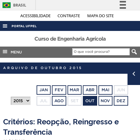
BRASIL
Simplifique!
ACESSIBILIDADE
CONTRASTE
MAPA DO SITE
Comunica BR
PORTAL UFPEL
Participe
ACESSO À INFORMAÇÃO
Curso de Engenharia Agrícola
Acesso à informação
AUDITORIA
MENU
Legislação
COBALTO
Canais
ARQUIVO DE OUTUBRO 2015
CONCURSOS
EDITAIS
JAN
FEV
MAR
ABR
MAI
JUN
INTERNACIONAL
JUL
AGO
SET
OUT
NOV
DEZ
OUVIDORIA
PORTARIAS
Critérios: Reopção, Reingresso e
TELEFONES
Transferência