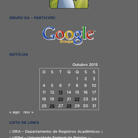
GRUPO EA – PARTICIPE!
NOTÍCIAS
Outubro 2015
D
S
T
Q
Q
S
S
1
2
3
4
5
6
7
8
9
10
11
12
13
14
15
16
17
18
19
20
21
22
23
24
25
26
27
28
29
30
31
« ago
nov »
LISTA DE LINKS
:: DRA – Departamento de Registros Acadêmicos ::
:: UFPel – Universidade Federal de Pelotas ::