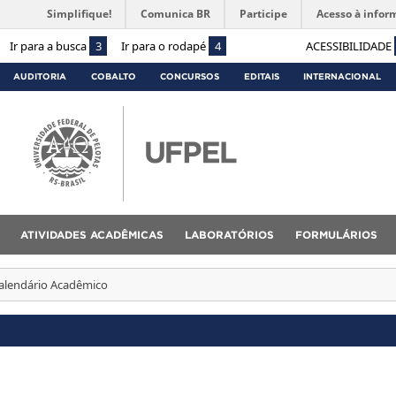
Simplifique!
Comunica BR
Participe
Acesso à infor
Ir para a busca
3
Ir para o rodapé
4
ACESSIBILIDADE
AUDITORIA
COBALTO
CONCURSOS
EDITAIS
INTERNACIONAL
ATIVIDADES ACADÊMICAS
LABORATÓRIOS
FORMULÁRIOS
alendário Acadêmico