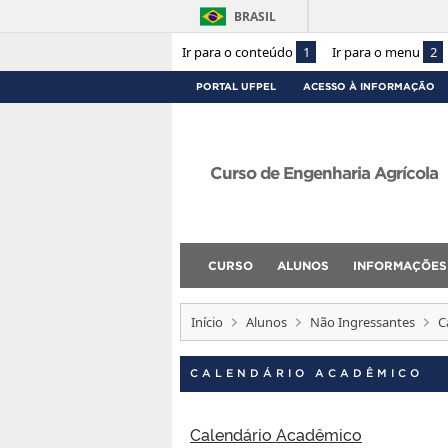
BRASIL
Ir para o conteúdo
1
Ir para o menu
2
PORTAL UFPEL
ACESSO À INFORMAÇÃO
Curso de Engenharia Agrícola
CURSO
ALUNOS
INFORMAÇÕES
Início
Alunos
Não Ingressantes
C
CALENDÁRIO ACADÊMICO
Calendário Acadêmico