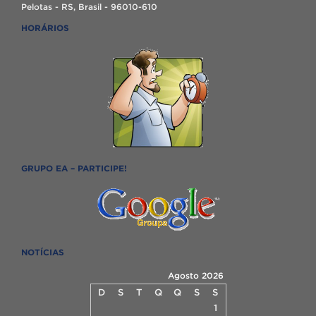
Pelotas - RS, Brasil - 96010-610
HORÁRIOS
GRUPO EA – PARTICIPE!
NOTÍCIAS
Agosto 2026
D
S
T
Q
Q
S
S
1