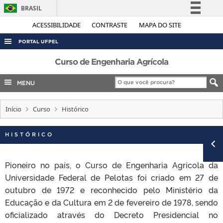
BRASIL
Simplifique!
ACESSIBILIDADE
CONTRASTE
MAPA DO SITE
Comunica BR
PORTAL UFPEL
Participe
ACESSO À INFORMAÇÃO
Curso de Engenharia Agrícola
Acesso à informação
AUDITORIA
MENU
Legislação
COBALTO
Canais
Início
Curso
Histórico
CONCURSOS
EDITAIS
HISTÓRICO
INTERNACIONAL
OUVIDORIA
Pioneiro no país, o Curso de Engenharia Agrícola da
Universidade Federal de Pelotas foi criado em 27 de
PORTARIAS
outubro de 1972 e reconhecido pelo Ministério da
TELEFONES
Educação e da Cultura em 2 de fevereiro de 1978, sendo
oficializado através do Decreto Presidencial no