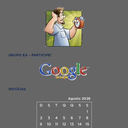
GRUPO EA – PARTICIPE!
NOTÍCIAS
Agosto 2026
D
S
T
Q
Q
S
S
1
2
3
4
5
6
7
8
9
10
11
12
13
14
15