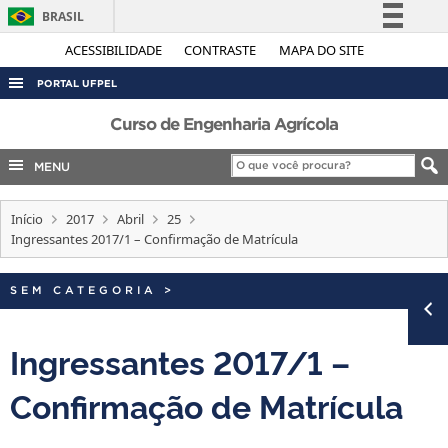
BRASIL
Simplifique!
ACESSIBILIDADE
CONTRASTE
MAPA DO SITE
Comunica BR
PORTAL UFPEL
Participe
ACESSO À INFORMAÇÃO
Curso de Engenharia Agrícola
Acesso à informação
AUDITORIA
MENU
Legislação
COBALTO
Canais
Início
2017
Abril
25
CONCURSOS
Ingressantes 2017/1 – Confirmação de Matrícula
EDITAIS
INTERNACIONAL
SEM CATEGORIA
>
OUVIDORIA
Ingressantes 2017/1 –
PORTARIAS
Confirmação de Matrícula
TELEFONES