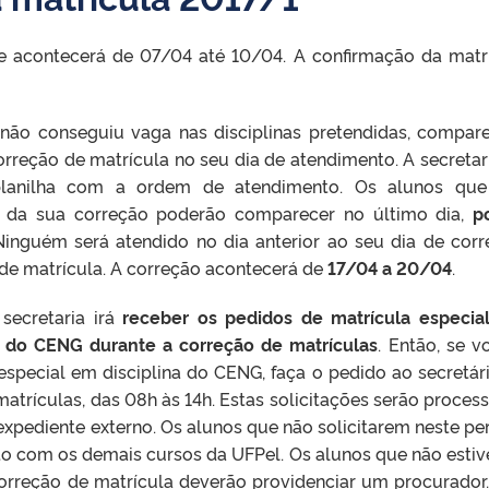
ine acontecerá de 07/04 até 10/04. A confirmação da matr
ê não conseguiu vaga nas disciplinas pretendidas, compar
orreção de matrícula no seu dia de atendimento. A secretar
 planilha com a ordem de atendimento. Os alunos qu
 da sua correção poderão comparecer no último dia,
p
Ninguém será atendido no dia anterior ao seu dia de corr
 de matrícula. A correção acontecerá de
17/04 a 20/04
.
secretaria irá
receber os pedidos de matrícula especia
s do CENG durante a correção de matrículas
. Então, se v
special em disciplina do CENG, faça o pedido ao secretár
matrículas, das 08h às 14h. Estas solicitações serão proces
xpediente externo. Os alunos que não solicitarem neste pe
nto com os demais cursos da UFPel. Os alunos que não esti
correção de matrícula deverão providenciar um procurador