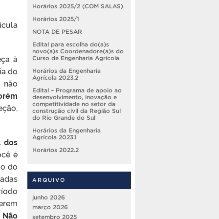
Horários 2025/2 (COM SALAS)
Horários 2025/1
ícula
NOTA DE PESAR
Edital para escolha do(a)s
novo(a)s Coordenadore(a)s do
eça à
Curso de Engenharia Agrícola
ia do
Horários da Engenharia
Agrícola 2023.2
e não
Edital – Programa de apoio ao
orém
desenvolvimento, inovação e
competitividade no setor da
eção,
construção civil da Região Sul
do Rio Grande do Sul
Horários da Engenharia
Agrícola 2023.1
l dos
Horários 2022.2
ocê é
io do
sadas
ARQUIVO
ríodo
junho 2026
verem
março 2026
.
Não
setembro 2025