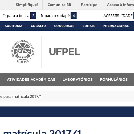
Simplifique!
Comunica BR
Participe
Acesso à infor
Ir para a busca
3
Ir para o rodapé
4
ACESSIBILIDADE
AUDITORIA
COBALTO
CONCURSOS
EDITAIS
INTERNACIONAL
ATIVIDADES ACADÊMICAS
LABORATÓRIOS
FORMULÁRIOS
s para matrícula 2017/1
 matrícula 2017/1