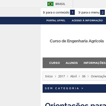
BRASIL
Ir para o conteúdo
1
Ir para o menu
2
PORTAL UFPEL
ACESSO À INFORMAÇÃO
Curso de Engenharia Agrícola
CURSO
ALUNOS
INFORMAÇÕES
Início
2017
Abril
06
Orientaçõe
SEM CATEGORIA
>
Orientações para