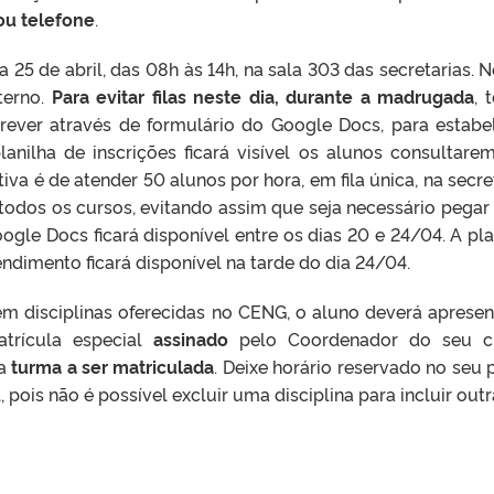
ou telefone
.
 25 de abril, das 08h às 14h, na sala 303 das secretarias. N
terno.
Para evitar filas neste dia, durante a madrugada
, 
rever através de formulário do Google Docs, para estabe
nilha de inscrições ficará visível os alunos consultare
a é de atender 50 alunos por hora, em fila única, na secret
todos os cursos, evitando assim que seja necessário pegar
gle Docs ficará disponível entre os dias 20 e 24/04. A pla
ndimento ficará disponível na tarde do dia 24/04.
 em disciplinas oferecidas no CENG, o aluno deverá apresen
atrícula especial
assinado
pelo Coordenador do seu cu
a
turma a ser matriculada
. Deixe horário reservado no seu 
 pois não é possível excluir uma disciplina para incluir outr