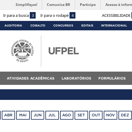
Simplifique!
Comunica BR
Participe
Acesso à infor
Ir para a busca
3
Ir para o rodapé
4
ACESSIBILIDADE
AUDITORIA
COBALTO
CONCURSOS
EDITAIS
INTERNACIONAL
ATIVIDADES ACADÊMICAS
LABORATÓRIOS
FORMULÁRIOS
ABR
MAI
JUN
JUL
AGO
SET
OUT
NOV
DEZ