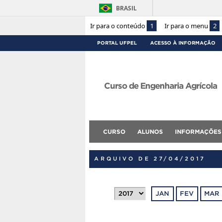
BRASIL
Ir para o conteúdo
1
Ir para o menu
2
PORTAL UFPEL
ACESSO À INFORMAÇÃO
Curso de Engenharia Agrícola
CURSO
ALUNOS
INFORMAÇÕES
ARQUIVO DE 27/04/2017
JAN
FEV
MAR