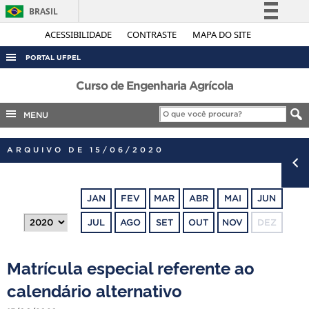
BRASIL
Simplifique!
ACESSIBILIDADE
CONTRASTE
MAPA DO SITE
Comunica BR
PORTAL UFPEL
Participe
ACESSO À INFORMAÇÃO
Curso de Engenharia Agrícola
Acesso à informação
AUDITORIA
MENU
Legislação
COBALTO
Canais
ARQUIVO DE 15/06/2020
CONCURSOS
EDITAIS
JAN
FEV
MAR
ABR
MAI
JUN
INTERNACIONAL
JUL
AGO
SET
OUT
NOV
DEZ
OUVIDORIA
PORTARIAS
Matrícula especial referente ao
TELEFONES
calendário alternativo