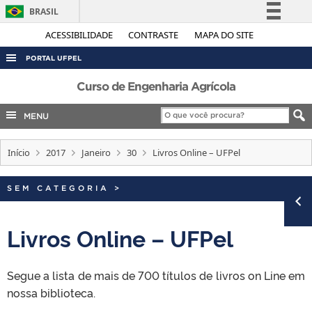
BRASIL
Simplifique!
ACESSIBILIDADE
CONTRASTE
MAPA DO SITE
Comunica BR
PORTAL UFPEL
Participe
ACESSO À INFORMAÇÃO
Curso de Engenharia Agrícola
Acesso à informação
AUDITORIA
MENU
Legislação
COBALTO
Canais
Início
2017
Janeiro
30
Livros Online – UFPel
CONCURSOS
EDITAIS
SEM CATEGORIA
>
INTERNACIONAL
OUVIDORIA
Livros Online – UFPel
PORTARIAS
Segue a lista de mais de 700 títulos de livros on Line em
TELEFONES
nossa biblioteca.