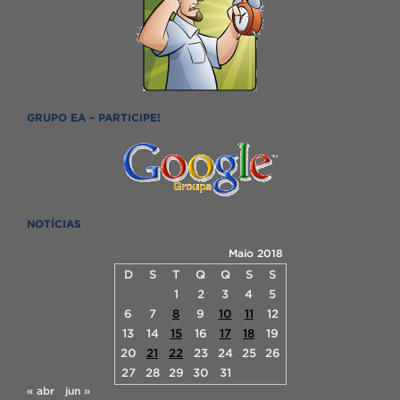
GRUPO EA – PARTICIPE!
NOTÍCIAS
Maio 2018
D
S
T
Q
Q
S
S
1
2
3
4
5
6
7
8
9
10
11
12
13
14
15
16
17
18
19
20
21
22
23
24
25
26
27
28
29
30
31
« abr
jun »