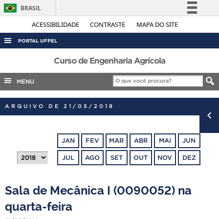
BRASIL
Simplifique!
ACESSIBILIDADE
CONTRASTE
MAPA DO SITE
Comunica BR
PORTAL UFPEL
Participe
ACESSO À INFORMAÇÃO
Curso de Engenharia Agrícola
Acesso à informação
AUDITORIA
MENU
Legislação
COBALTO
Canais
ARQUIVO DE 21/05/2018
CONCURSOS
EDITAIS
JAN
FEV
MAR
ABR
MAI
JUN
INTERNACIONAL
JUL
AGO
SET
OUT
NOV
DEZ
OUVIDORIA
PORTARIAS
Sala de Mecânica I (0090052) na
TELEFONES
quarta-feira