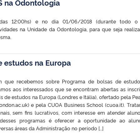
 na Odontologia
das 12:00hs) e no dia 01/06/2018 (durante todo o d
idades na Unidade da Odontologia, para que seja realiz
esma.
e estudos na Europa
m que recebemos sobre Programa de bolsas de estudo
mamos aos interessados que se encontram abertas as inscr
s de estudos na Europa (Londres e Itália), ofertado pela Pe
ondon.ac.uk) e pela CUOA Business School (cuoa.it). Trat
onais, sem fins lucrativos, com interesse em atender alun
 desses programas é oferecer a oportunidade ao alu
ersas áreas da Administração no período […]