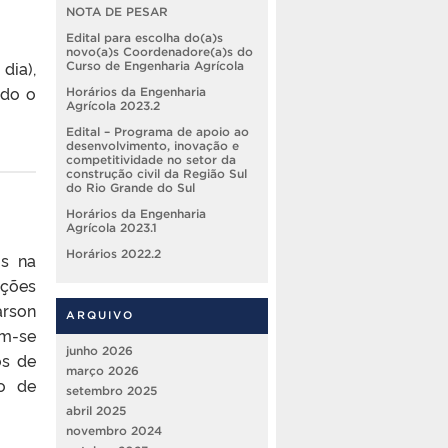
NOTA DE PESAR
Edital para escolha do(a)s
novo(a)s Coordenadore(a)s do
ia),
Curso de Engenharia Agrícola
ado o
Horários da Engenharia
Agrícola 2023.2
Edital – Programa de apoio ao
desenvolvimento, inovação e
competitividade no setor da
construção civil da Região Sul
do Rio Grande do Sul
Horários da Engenharia
Agrícola 2023.1
Horários 2022.2
s na
ições
arson
ARQUIVO
am-se
junho 2026
os de
março 2026
no de
setembro 2025
abril 2025
novembro 2024