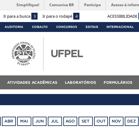
Simplifique!
Comunica BR
Participe
Acesso à infor
Ir para a busca
3
Ir para o rodapé
4
ACESSIBILIDADE
AUDITORIA
COBALTO
CONCURSOS
EDITAIS
INTERNACIONAL
ATIVIDADES ACADÊMICAS
LABORATÓRIOS
FORMULÁRIOS
ABR
MAI
JUN
JUL
AGO
SET
OUT
NOV
DEZ