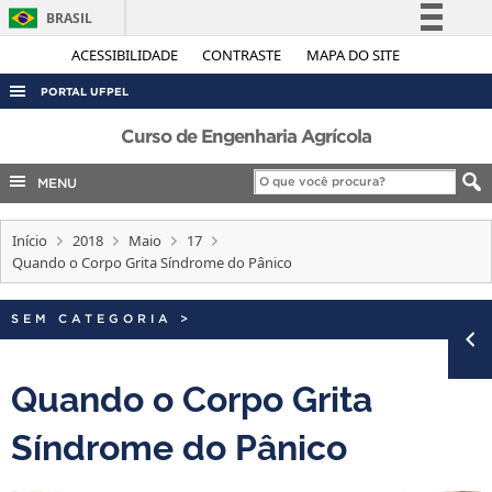
BRASIL
Simplifique!
ACESSIBILIDADE
CONTRASTE
MAPA DO SITE
Comunica BR
PORTAL UFPEL
Participe
ACESSO À INFORMAÇÃO
Curso de Engenharia Agrícola
Acesso à informação
AUDITORIA
MENU
Legislação
COBALTO
Canais
Início
2018
Maio
17
CONCURSOS
Quando o Corpo Grita Síndrome do Pânico
EDITAIS
INTERNACIONAL
SEM CATEGORIA
>
OUVIDORIA
Quando o Corpo Grita
PORTARIAS
Síndrome do Pânico
TELEFONES