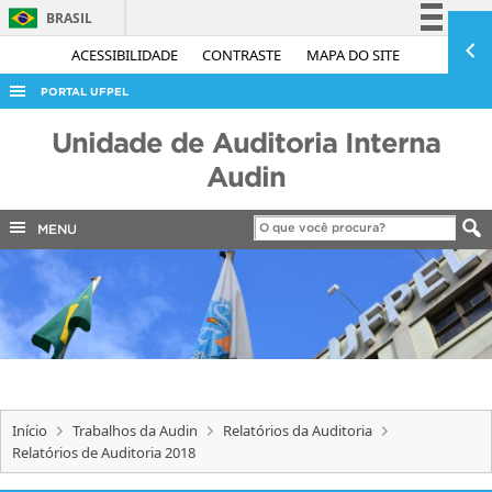
BRASIL
Simplifique!
ACESSIBILIDADE
CONTRASTE
MAPA DO SITE
Comunica BR
PORTAL UFPEL
Participe
ACESSO À INFORMAÇÃO
Unidade de Auditoria Interna
Acesso à informação
AUDITORIA
Audin
Legislação
COBALTO
Canais
MENU
CONCURSOS
EDITAIS
INTERNACIONAL
OUVIDORIA
PORTARIAS
Início
Trabalhos da Audin
Relatórios da Auditoria
TELEFONES
Relatórios de Auditoria 2018