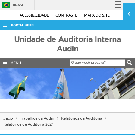
BRASIL
Simplifique!
ACESSIBILIDADE
CONTRASTE
MAPA DO SITE
Comunica BR
PORTAL UFPEL
Participe
ACESSO À INFORMAÇÃO
Unidade de Auditoria Interna
Acesso à informação
AUDITORIA
Audin
Legislação
COBALTO
Canais
MENU
CONCURSOS
EDITAIS
INTERNACIONAL
OUVIDORIA
PORTARIAS
Início
Trabalhos da Audin
Relatórios da Auditoria
TELEFONES
Relatórios de Auditoria 2024