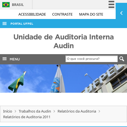
BRASIL
Simplifique!
ACESSIBILIDADE
CONTRASTE
MAPA DO SITE
Comunica BR
PORTAL UFPEL
Participe
ACESSO À INFORMAÇÃO
Unidade de Auditoria Interna
Acesso à informação
AUDITORIA
Audin
Legislação
COBALTO
Canais
MENU
CONCURSOS
EDITAIS
INTERNACIONAL
OUVIDORIA
PORTARIAS
Início
Trabalhos da Audin
Relatórios da Auditoria
TELEFONES
Relatórios de Auditoria 2011