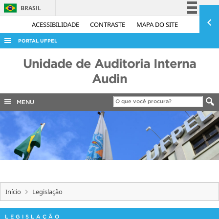
BRASIL
Simplifique!
ACESSIBILIDADE
CONTRASTE
MAPA DO SITE
Comunica BR
PORTAL UFPEL
Participe
ACESSO À INFORMAÇÃO
Unidade de Auditoria Interna
Acesso à informação
AUDITORIA
Audin
Legislação
COBALTO
Canais
MENU
CONCURSOS
EDITAIS
INTERNACIONAL
OUVIDORIA
PORTARIAS
Início
Legislação
TELEFONES
LEGISLAÇÃO