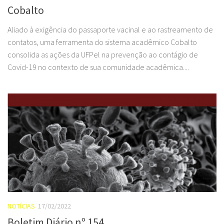
Cobalto
Aliado à exigência do passaporte vacinal e ao rastreamento de
contatos, uma ferramenta do sistema acadêmico Cobalto
consolida as ações da UFPel na prevenção ao contágio de
Covid-19 no contexto de sua comunidade acadêmica....
NOTÍCIAS
17/02/2022
Boletim Diário nº 154