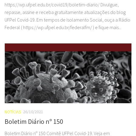
https://wp.ufpel.edu.br/covid19/boletim-diario/ Divulgue,
repasse, assine e receba gratuitamente atualizações do blog
UFPel Covid-19. Em tempos de Isolamento Social, ouça a Rádio
Federal ( https://wp.ufpel.edu.br/federalfm/ ) e fique mais...
NOTÍCIAS
26/10/2021
Boletim Diário nº 150
Boletim Diário nº 150 Comitê UFPel Covid-19. Veja em