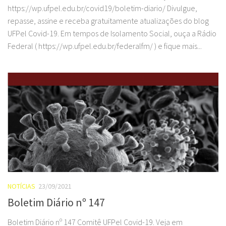
https://wp.ufpel.edu.br/covid19/boletim-diario/ Divulgue,
repasse, assine e receba gratuitamente atualizações do blog
UFPel Covid-19. Em tempos de Isolamento Social, ouça a Rádio
Federal ( https://wp.ufpel.edu.br/federalfm/ ) e fique mais...
NOTÍCIAS
23/09/2021
Boletim Diário nº 147
Boletim Diário nº 147 Comitê UFPel Covid-19. Veja em