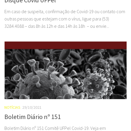
Em caso de suspeita, confirmação de Covid-19 ou contato com
outras pessoas que estejam com o vírus, ligue para (53)
3284.4088 – das 8h às 12h e das 14h às 18h – ou envie...
NOTÍCIAS
29/10/2021
Boletim Diário nº 151
Boletim Diário nº 151 Comitê UFPel Covid-19. Veja em