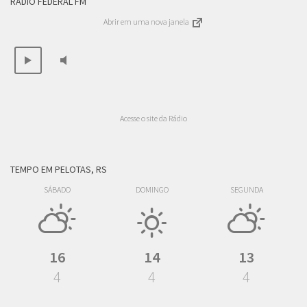
RÁDIO FEDERAL FM
Abrir em uma nova janela
Acesse o site da Rádio
TEMPO EM PELOTAS, RS
SÁBADO
DOMINGO
SEGUNDA
16
14
13
4
4
4