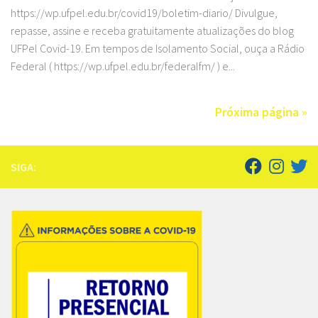
https://wp.ufpel.edu.br/covid19/boletim-diario/ Divulgue,
repasse, assine e receba gratuitamente atualizações do blog
UFPel Covid-19. Em tempos de Isolamento Social, ouça a Rádio
Federal ( https://wp.ufpel.edu.br/federalfm/ ) e...
Próxima página »
SIGA: