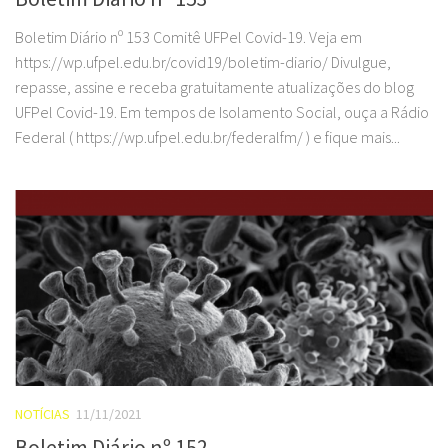
Boletim Diário nº 153 Comitê UFPel Covid-19. Veja em
https://wp.ufpel.edu.br/covid19/boletim-diario/ Divulgue,
repasse, assine e receba gratuitamente atualizações do blog
UFPel Covid-19. Em tempos de Isolamento Social, ouça a Rádio
Federal ( https://wp.ufpel.edu.br/federalfm/ ) e fique mais...
NOTÍCIAS
11/11/2021
Boletim Diário nº 152