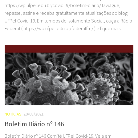
https://wp.ufpel.edu.br/covid19/boletim-diario/ Divulgue,
repasse, assine e receba gratuitamente atualizações do blog
UFPel Covid-19. Em tempos de Isolamento Social, ouça a Rádio
Federal ( https://wp.ufpel.edu.br/federalfm/ ) e fique mais...
NOTÍCIAS
20/08/2021
Boletim Diário nº 146
Boletim Diário nº 146 Comitê UFPel Covid-19. Veja em