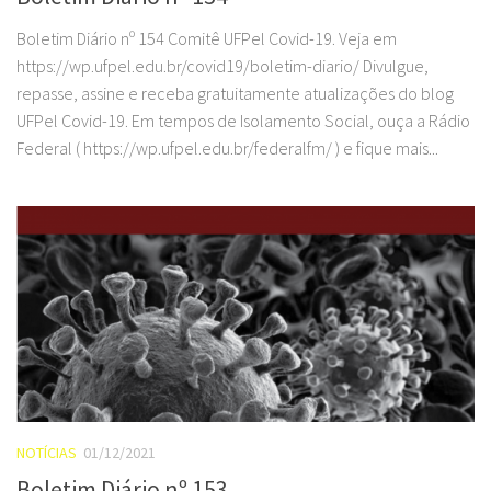
Boletim Diário nº 154 Comitê UFPel Covid-19. Veja em
https://wp.ufpel.edu.br/covid19/boletim-diario/ Divulgue,
repasse, assine e receba gratuitamente atualizações do blog
UFPel Covid-19. Em tempos de Isolamento Social, ouça a Rádio
Federal ( https://wp.ufpel.edu.br/federalfm/ ) e fique mais...
NOTÍCIAS
01/12/2021
Boletim Diário nº 153