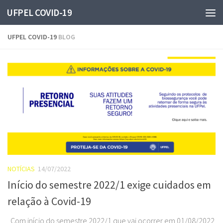
UFPEL COVID-19
Skip to content
UFPEL COVID-19
BLOG
NOTÍCIAS
14/07/2022
Início do semestre 2022/1 exige cuidados em
relação à Covid-19
Com início do semestre 2022/1 que vai ocorrer em 01/08/2022