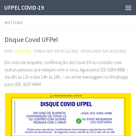
UFPEL COVID-19
Skip to content
NOTÍCIAS
Disque Covid UFPel
POR
CCS-UFPEL
· PUBLICADO EM
01/11/2021
· ATUALIZADO EM
14/02/2022
Em caso de suspeita, confirmação de Covid-19 ou contato com
outras pessoas que estejam com o vírus, ligue para (53) 3284.4088 –
das 8h às 12h e das 14h às 18h – ou envie mensagem via Whatsapp
para (53) 9197.6404.