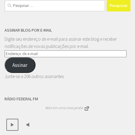
Pesquisar
por:
ASSINAR BLOG POR E-MAIL
Digite seu endereço de e-mail para assinar este blog e receber
notificações de novas publicações por e-mail.
Endereço
de
Assinar
e-
mail
Junte-se a 206 outros assinantes
RÁDIO FEDERAL FM
Abrir em uma nova janela