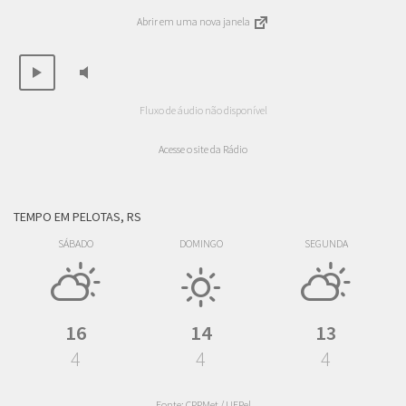
Abrir em uma nova janela
Fluxo de áudio não disponível
Acesse o site da Rádio
TEMPO EM PELOTAS, RS
SÁBADO
DOMINGO
SEGUNDA
16
14
13
4
4
4
Fonte: CPPMet / UFPel