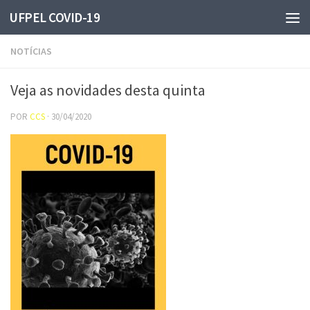
UFPEL COVID-19
Skip to content
NOTÍCIAS
Veja as novidades desta quinta
POR
CCS
·
30/04/2020