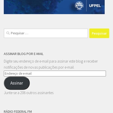
Pesquisar
por:
ASSINAR BLOG POR E-MAIL
Digite seu endereço de e-mail para assinar este blog e receber
notificações de novas publicações por e-mail.
Endereço
de
Assinar
e-
mail
Junte-se a 206 outros assinantes
RÁDIO FEDERAL FM