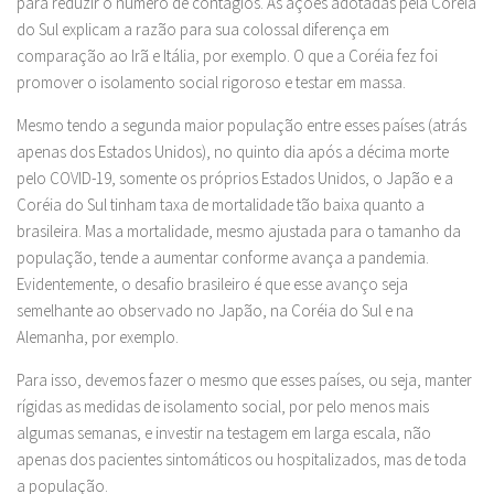
para reduzir o número de contágios. As ações adotadas pela Coréia
do Sul explicam a razão para sua colossal diferença em
comparação ao Irã e Itália, por exemplo. O que a Coréia fez foi
promover o isolamento social rigoroso e testar em massa.
Mesmo tendo a segunda maior população entre esses países (atrás
apenas dos Estados Unidos), no quinto dia após a décima morte
pelo COVID-19, somente os próprios Estados Unidos, o Japão e a
Coréia do Sul tinham taxa de mortalidade tão baixa quanto a
brasileira. Mas a mortalidade, mesmo ajustada para o tamanho da
população, tende a aumentar conforme avança a pandemia.
Evidentemente, o desafio brasileiro é que esse avanço seja
semelhante ao observado no Japão, na Coréia do Sul e na
Alemanha, por exemplo.
Para isso, devemos fazer o mesmo que esses países, ou seja, manter
rígidas as medidas de isolamento social, por pelo menos mais
algumas semanas, e investir na testagem em larga escala, não
apenas dos pacientes sintomáticos ou hospitalizados, mas de toda
a população.