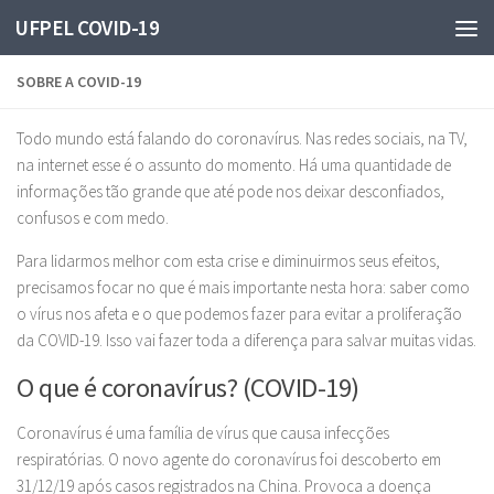
UFPEL COVID-19
Skip to content
SOBRE A COVID-19
Todo mundo está falando do coronavírus. Nas redes sociais, na TV,
na internet esse é o assunto do momento. Há uma quantidade de
informações tão grande que até pode nos deixar desconfiados,
confusos e com medo.
Para lidarmos melhor com esta crise e diminuirmos seus efeitos,
precisamos focar no que é mais importante nesta hora: saber como
o vírus nos afeta e o que podemos fazer para evitar a proliferação
da COVID-19. Isso vai fazer toda a diferença para salvar muitas vidas.
O que é coronavírus? (COVID-19)
Coronavírus é uma família de vírus que causa infecções
respiratórias. O novo agente do coronavírus foi descoberto em
31/12/19 após casos registrados na China. Provoca a doença