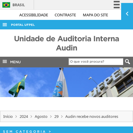
BRASIL
Simplifique!
ACESSIBILIDADE
CONTRASTE
MAPA DO SITE
Comunica BR
PORTAL UFPEL
Participe
ACESSO À INFORMAÇÃO
Unidade de Auditoria Interna
Acesso à informação
AUDITORIA
Audin
Legislação
COBALTO
Canais
MENU
CONCURSOS
EDITAIS
INTERNACIONAL
OUVIDORIA
PORTARIAS
Início
2024
Agosto
29
Audin recebe novos auditores
TELEFONES
SEM CATEGORIA
>