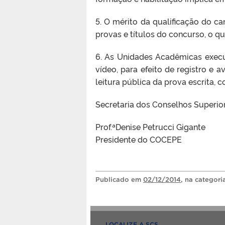
5. O mérito da qualificação do ca
provas e títulos do concurso, o 
6. As Unidades Acadêmicas execu
vídeo, para efeito de registro e a
leitura pública da prova escrita,
Secretaria dos Conselhos Superio
Prof.ªDenise Petrucci Gigante
Presidente do COCEPE
Publicado
em
02/12/2014
, na categor
LOCALIZE A SCS