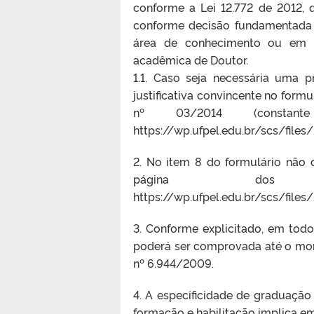
conforme a Lei 12.772 de 2012, 
conforme decisão fundamentada 
área de conhecimento ou em l
acadêmica de Doutor.
1.1. Caso seja necessária uma p
justificativa convincente no formu
nº 03/2014 (constan
https://wp.ufpel.edu.br/scs/file
2. No item 8 do formulário não 
página dos 
https://wp.ufpel.edu.br/scs/fil
3. Conforme explicitado, em tod
poderá ser comprovada até o mom
nº 6.944/2009.
4. A especificidade de graduação
formação e habilitação implica em 