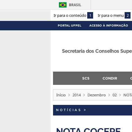
BRASIL
Ir para o conteúdo
1
Ir para o menu
2
PORTAL UFPEL
ACESSO À INFORMAÇÃO
Secretaria dos Conselhos Supe
SCS
CONDIR
Início
2014
Dezembro
02
NOT
NOTÍCIAS
>
NOTA COCEPE