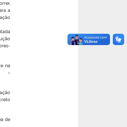
rrer,
ara a
lação
ntada
lução
es-
te na
 –
mação
creto
ea de