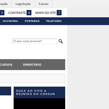
mação
Legislação
Canais
5
CONTRASTE
6
MAPA DO SITE
7
OUVIDORIA
PORTARIAS
TELEFONES
CURSOS
EMENTÁRIO
OUÇA AO VIVO A
REUNIÃO DO CONSUN
Tocador
de
vídeo