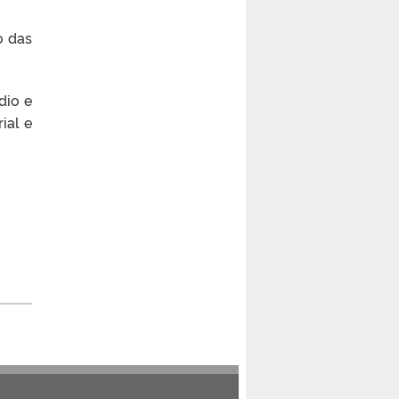
o das
dio e
ial e