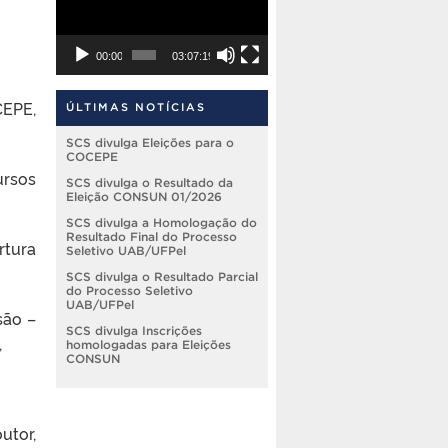
00:00
03:07:19
CEPE,
ÚLTIMAS NOTÍCIAS
SCS divulga Eleições para o
COCEPE
ursos
SCS divulga o Resultado da
Eleição CONSUN 01/2026
SCS divulga a Homologação do
Resultado Final do Processo
rtura
Seletivo UAB/UFPel
SCS divulga o Resultado Parcial
do Processo Seletivo
UAB/UFPel
são –
SCS divulga Inscrições
,
homologadas para Eleições
CONSUN
utor,