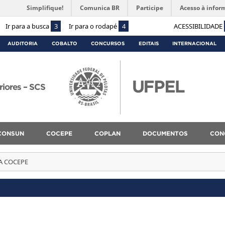
Simplifique!
Comunica BR
Participe
Acesso à infor
Ir para a busca
3
Ir para o rodapé
4
ACESSIBILIDADE
AUDITORIA
COBALTO
CONCURSOS
EDITAIS
INTERNACIONAL
riores – SCS
CONSUN
COCEPE
COPLAN
DOCUMENTOS
CON
A COCEPE