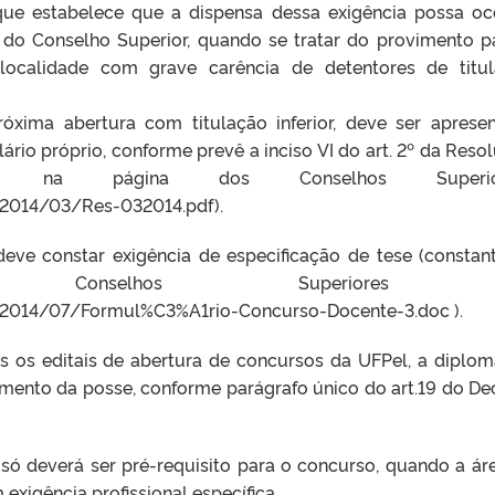
que estabelece que a dispensa dessa exigência possa oco
do Conselho Superior, quando se tratar do provimento p
ocalidade com grave carência de detentores de titu
róxima abertura com titulação inferior, deve ser aprese
lário próprio, conforme prevê a inciso VI do art. 2º da Reso
te na página dos Conselhos Superior
s/2014/03/Res-032014.pdf).
deve constar exigência de especificação de tese (constan
Conselhos Superiores
es/2014/07/Formul%C3%A1rio-Concurso-Docente-3.doc ).
os os editais de abertura de concursos da UFPel, a diplo
ento da posse, conforme parágrafo único do art.19 do De
 só deverá ser pré-requisito para o concurso, quando a ár
exigência profissional específica.